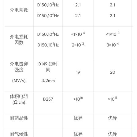
3
D150,10
Hz
2.1
2.1
介电常数
6
D150,10
Hz
2.1
2.1
3
-4
-3
D150,10
Hz
<1×10
<1×10
介电损耗
因数
4
-3
-4
D150,10
Hz
2×10
3×10
介电击穿
D149,短时
强度
间
19
20
(MV/v)
3.2mm
体积电阻
18
18
D257
>10
>10
(Ω·cm)
耐药品性
优异
优异
耐气候性
优异
优异