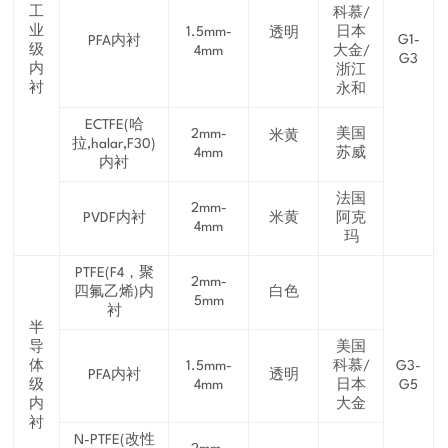
工
科慕/
业
1.5mm-
日本
透明
G1-
PFA内衬
级
4mm
大金/
G3
内
浙江
衬
永和
ECTFE(哈
2mm-
美国
米黄
拉,halar,F30)
4mm
苏威
内衬
法国
2mm-
PVDF内衬
米黄
阿克
4mm
玛
PTFE(F4，聚
2mm-
四氟乙烯)内
白色
5mm
衬
半
导
美国
体
1.5mm-
科慕/
G3-
PFA内衬
透明
级
4mm
日本
G5
内
大金
衬
N-PTFE(改性