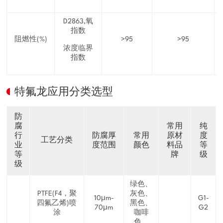
D2863,氧
指数
阻燃性(%)
>95
>95
浓度临界
指数
特氟龙应用分类选型
防
腐
常用
纯
行
防腐厚
常用
原材
度
工艺分类
业
度范围
颜色
料品
等
等
牌
级
级
绿色、
PTFE(F4，聚
灰色、
10μm-
G1-
四氟乙烯)喷
黑色、
70μm
G2
涂
咖啡
色...