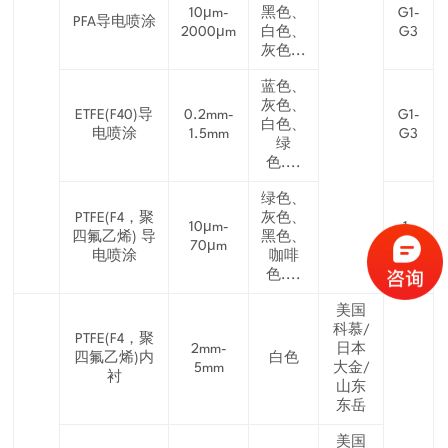
10μm-
黑色、
G1-
PFA导电喷涂
2000μm
白色、
G3
灰色...
蓝色、
灰色、
ETFE(F40)导
0.2mm-
G1-
白色、
电喷涂
1.5mm
G3
绿
色....
绿色、
PTFE(F4，聚
灰色、
10μm-
1-
四氟乙烯) 导
黑色、
70μm
G2
电喷涂
咖啡
色....
美国
科慕/
PTFE(F4，聚
2mm-
日本
四氟乙烯)内
白色
5mm
大金/
衬
山东
东岳
美国